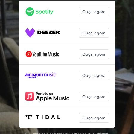
Ouça agora
Ouça agora
Ouça agora
Ouça agora
Ouça agora
Ouça agora
By using this service you agree to our
Privacy