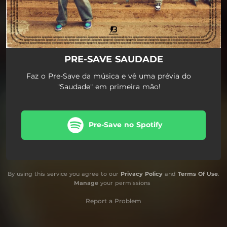
PRE-SAVE SAUDADE
Faz o Pre-Save da música e vê uma prévia do
"Saudade" em primeira mão!
Pre-Save no Spotify
By using this service you agree to our
Privacy Policy
and
Terms Of Use
.
Manage
your permissions
Report a Problem