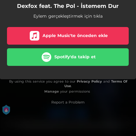
Dexfox feat. The Pol - İstemem Dur
Eylem gerçekleştirmek için tıkla
Apple Music'te önceden ekle
Spotify'da takip et
By using this service you agree to our
Privacy Policy
and
Terms Of
Use
.
Manage
your permissions
Report a Problem