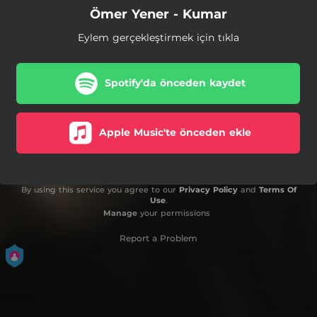
Ömer Yener - Kumar
Eylem gerçekleştirmek için tıkla
Spotify'da önceden kaydet
Apple Music'te önceden ekle
By using this service you agree to our
Privacy Policy
and
Terms Of
Use
.
Manage
your permissions
Report a Problem