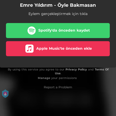
Emre Yıldırım - Öyle Bakmasan
Eylem gerçekleştirmek için tıkla
Spotify'da önceden kaydet
Apple Music'te önceden ekle
By using this service you agree to our
Privacy Policy
and
Terms Of
Use
.
Manage
your permissions
Report a Problem