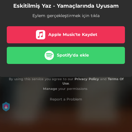
Eskitilmiş Yaz - Yamaçlarında Uyusam
Eylem gerçekleştirmek için tıkla
Apple Music'te Kaydet
Spotify'da ekle
By using this service you agree to our
Privacy Policy
and
Terms Of
Use
.
Manage
your permissions
Report a Problem