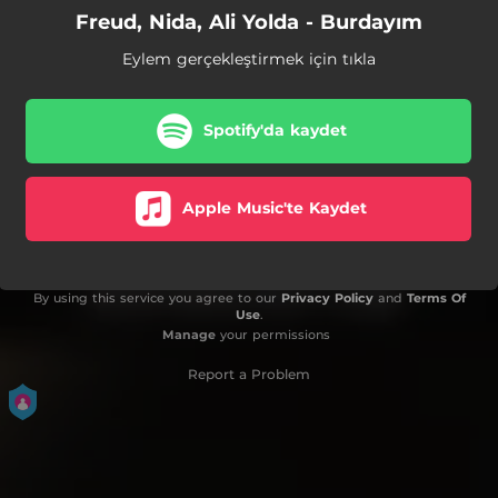
Freud, Nida, Ali Yolda - Burdayım
Eylem gerçekleştirmek için tıkla
Spotify'da kaydet
Apple Music'te Kaydet
By using this service you agree to our
Privacy Policy
and
Terms Of
Use
.
Manage
your permissions
Report a Problem