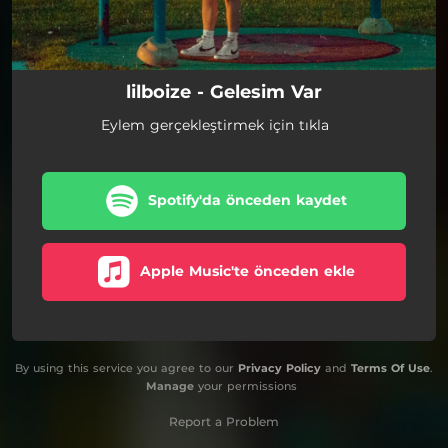
lilboize - Gelesim Var
Eylem gerçekleştirmek için tıkla
Spotify'da önceden kaydet
Apple Music'te önceden ekle
By using this service you agree to our
Privacy Policy
and
Terms Of Use
.
Manage
your permissions
Report a Problem