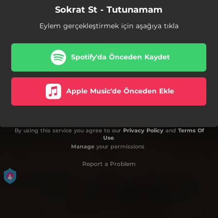
Sokrat St - Tutunamam
Eylem gerçekleştirmek için aşağıya tıkla
Spotify'da Önceden Kaydet
Apple Music'de Önceden Ekle
By using this service you agree to our
Privacy Policy
and
Terms Of
Use
.
Manage
your permissions
Report a Problem