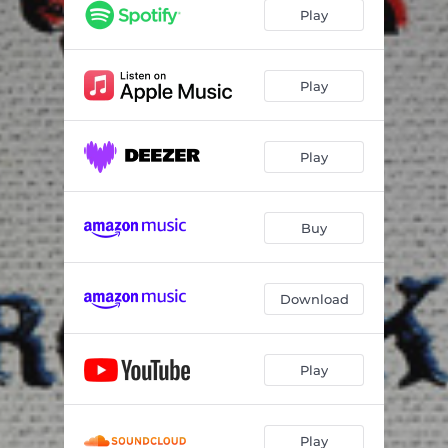
Cevizin Yaprağı Dal Arasında
04:13
Play
Söyle Dilber Suçum Nedir
03:49
Pencereden Kuş Uçtu
04:21
Play
Zahit Bizi Tan Eyleme
05:26
Play
Gül Kuruttum
04:05
Ela Gözlüm Ben Bu Elden Gidersem
04:36
Buy
Download
Play
Play