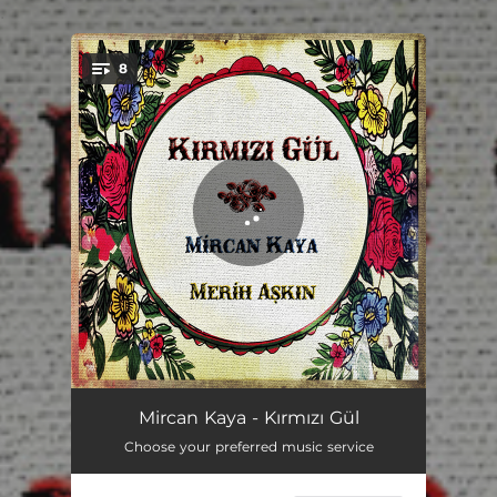
.
8
You're all set!
Kırmızı Gül
05:11
Mircan Kaya - Kırmızı Gül
Choose your preferred music service
O Yar Gelir
04:22