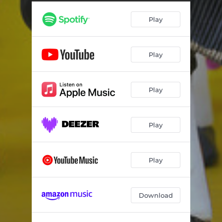
Amélia costureira
03:40
Play
Autógrafo desses
03:21
Comer, comer
03:26
Play
Dar ao apito
03:51
Meu dinossauro
03:30
Play
É só inveja
03:29
Eu comi a sobra
03:04
Play
Fui acudir
03:39
Garagem da vizinha
03:15
Play
Marcha da malta do Carvalho
03:11
Download
Mestre de culinária
03:41
A Cabritinha
03:40