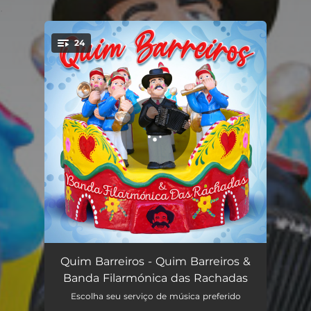
.
24
You're all set!
O peixe
03:38
Quim Barreiros - Quim Barreiros &
Banda Filarmónica das Rachadas
A coisa
03:50
Escolha seu serviço de música preferido