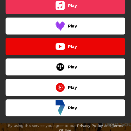
03:08
Confutatis (Ao Vivo)
Play
03:29
Lacrimosa (Ao Vivo)
Play
05:42
Domine Jesu Christe (Ao Vivo)
06:39
Hostias (Ao Vivo)
Play
03:42
Sanctus (Ao Vivo)
01:46
Benedictus (Ao Vivo)
Play
02:23
Agnus Dei (Ao Vivo)
11:25
Lux Aeterna (Ao Vivo)
Play
Play
By using this service you agree to our
Privacy Policy
and
Terms
Of Use
.