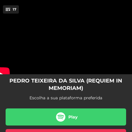
.
17
Requiem Aeternam (Ao Vivo)
You're all set!
13:47
Requiem Aeternam (Ao Vivo)
02:54
Kyrie (Ao Vivo)
02:54
Dies Irae (Ao Vivo)
10:01
Tuba Mirum (Ao Vivo)
02:41
Liber Scriptus (Ao Vivo)
PEDRO TEIXEIRA DA SILVA (REQUIEM IN
MEMORIAM)
02:48
Quid Sum Miser (Ao Vivo)
Escolha a sua plataforma preferida
04:12
Rex Tremendae (Ao Vivo)
06:09
Recordare (Ao Vivo)
Play
05:27
Ingemisco (Ao Vivo)