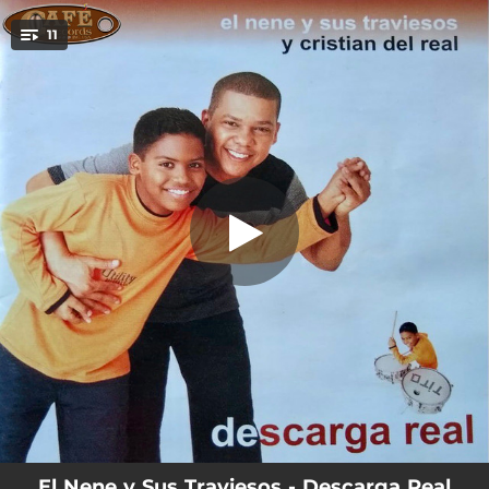
.
11
Muévelo
You're all set!
03:43
Muévelo
05:14
Parece Mentira
03:36
Muñequita de Cristal
03:45
Mosaico Rompe Baldosa
04:22
Descarga Real
04:22
No Le Llores
04:46
Marina
04:51
Porqué Me Abandonaste?
04:41
Presión Alta y Colesterol
El Nene y Sus Traviesos - Descarga Real