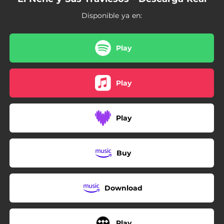
05:25
El Cable
Disponible ya en:
03:48
Suena Tu Timbal
Play
Play
Play
Buy
Download
Play