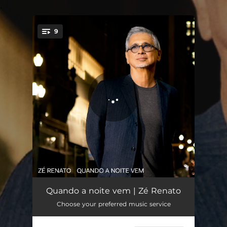
.
9
You're all set!
I can't stop loving you
04:49
Quando a noite vem | Zé Renato
Choose your preferred music service
Suave é a noite (Tender is the night)
03:10