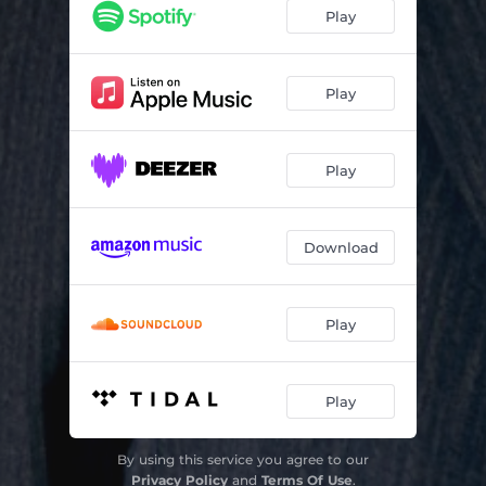
Bom dia tristeza
03:37
Play
Seu olhar não mente
04:12
Encantado (Nature Boy)
03:36
Play
Esta tarde vi llover
03:55
Play
Cantiga de quem está só
04:14
Arrivederci Roma
03:42
Download
Nenhuma dor
02:29
Play
Play
By using this service you agree to our
Privacy Policy
and
Terms Of Use
.