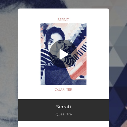
.
You're all set!
Quasi Tre
02:36
Serrati
Quasi Tre