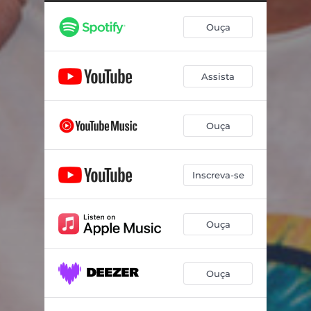
Surpresa do Amor / É Você
03:37
Ouça
Temporal
02:21
Absoluta / Mundo Dos Sonhos
04:03
Assista
Bom Aprendiz
02:30
Opções / Sem Perceber
04:08
Ouça
Talvez
04:13
Moro Na Roça
03:27
Inscreva-se
Ouça
Ouça