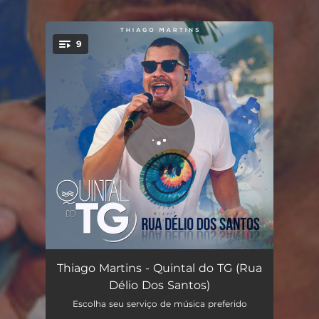
.
9
You're all set!
Já É / Alvará
03:55
Thiago Martins - Quintal do TG (Rua
Délio Dos Santos)
É Tudo / Entre a Cruz e a Espada
03:47
Escolha seu serviço de música preferido