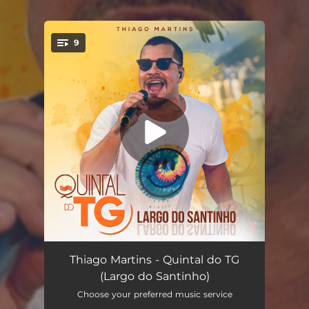
.
9
You're all set!
De Sampa À São Luis / Lucidez (feat. Jorge Aragão)
04:55
Thiago Martins - Quintal do TG
(Largo do Santinho)
Identidade (feat. Jorge Aragão)
02:52
Choose your preferred music service