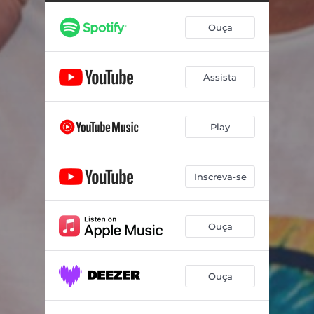
Retalho de Cetim / Oyá
04:25
Ouça
Eu Choro
02:02
Pétalas de Rosa / Canção do Amor (Ôa Ôa)
04:05
Assista
Ajoelhou Tem Que Rezar
03:03
Onde Deus Possa Me Ouvir / Esperando Aviões
04:58
Play
Luz das Estrelas
02:31
Alma Boêmia
02:43
Inscreva-se
Ouça
Ouça