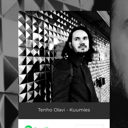
.
You're all set!
Kuumies
04:03
Tenho Olavi - Kuumies