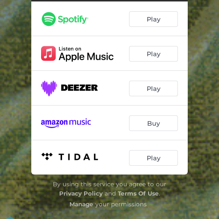
Quarteto de Cordas nº 4 - Scherzo - Allegro Vivace
04:58
Play
Quarteto de Cordas nº 4 - Allegro
06:02
Quarteto de Cordas nº 5 - Poco andantino
05:59
Play
Quarteto de Cordas nº 5 - Vivo e enérgico
04:10
Quarteto de Cordas nº 5 - Andantino
03:09
Play
Quarteto de Cordas nº 5 - Allegro
03:53
Quarteo de Cordas nº 6 - Poco animato
06:13
Buy
Quarteo de Cordas nº 6 - Allegreto
05:21
Quarteo de Cordas nº 6 - Andante quasi adagio
06:33
Play
Quarteo de Cordas nº 6 - Allegro vivace
07:20
By using this service you agree to our
Privacy Policy
and
Terms Of Use
.
Manage
your permissions