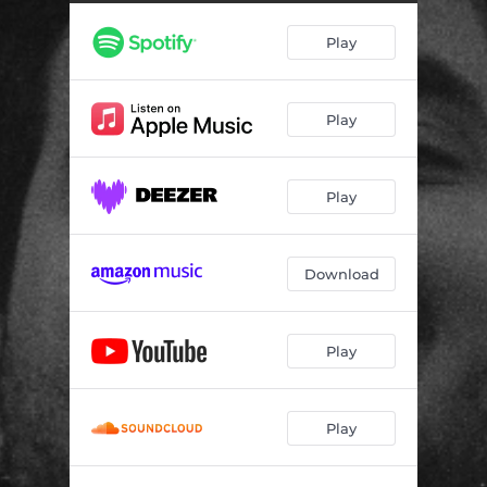
Play
Play
Play
Download
Play
Play