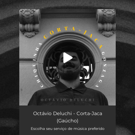
.
You're all set!
Corta-Jaca (Gaúcho)
02:08
Octávio Deluchi - Corta-Jaca
(Gaúcho)
Escolha seu serviço de música preferido