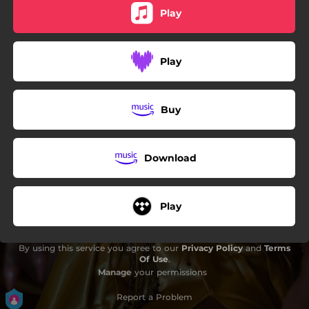
Play
Play
Buy
Download
Play
By using this service you agree to our
Privacy Policy
and
Terms
Of Use
.
Manage
your permissions
Report a Problem