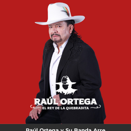
.
You're all set!
Raúl Ortega y Su Banda Arre