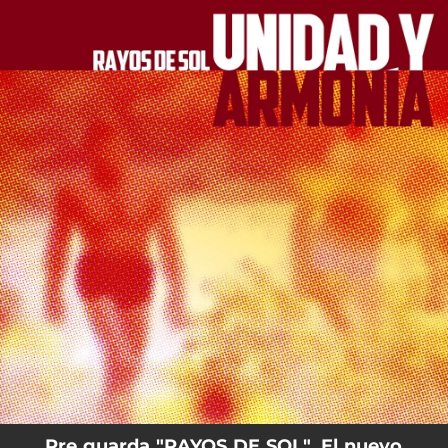
.
You're all set!
Pre guarda "RAYOS DE SOL". El nuevo