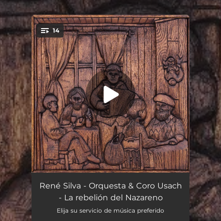
14
You're all set!
Génesis
05:08
René Silva - Orquesta & Coro Usach
- La rebelión del Nazareno
Hambre
02:42
Elija su servicio de música preferido