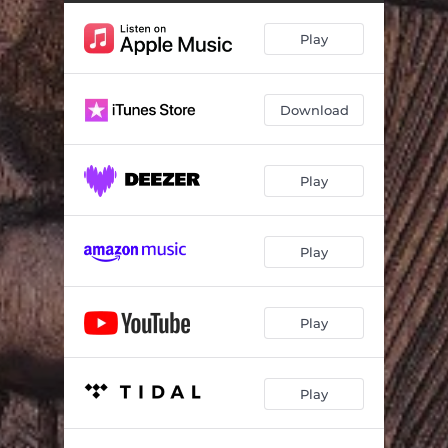
Nazareno en fuga mayor
03:34
Play
Nazareno que se enamora
01:46
Paradero
04:16
Download
Del abandono
01:50
Sermón uno. Mito
02:23
Play
Sermón dos. Ruego y prédica en la Plaza de los Lores
04:02
Sermón tres. Chicha caliente
01:46
Play
Último sermón
03:06
Quinta profecía
04:50
Play
Novena profecía. Carta a los custodios
03:24
Play
Narración de despedida
03:27
Vuelta del Nazareno
02:23