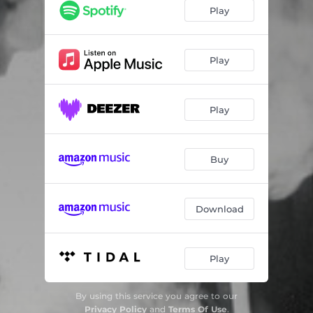
Reencontro
02:44
Play
Melancolia
04:29
Oferenda
04:57
Play
Três Minutos Para Um Aviso Importante
03:20
Play
Quietly (Simplesmente)
03:00
Imagem
04:00
Buy
Reflexos
03:28
Weekend
04:30
Download
Quase um Adeus
02:54
Prelúdio Pai e Filho
02:43
Play
Tema de Anita
04:45
By using this service you agree to our
Tamba
05:13
Privacy Policy
and
Terms Of Use
.