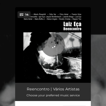
.
14
You're all set!
Dolphin
03:32
Reencontro | Vários Artistas
Choose your preferred music service
Alegria de Viver
04:43