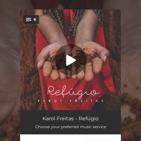
.
6
You're all set!
Eu Vim de Lá
04:58
Karol Freitas - Refúgio
Choose your preferred music service
Sina do Pescador
04:02