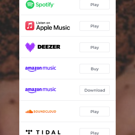
Dá-Me Leveza
05:22
Play
Refúgio
04:20
O Samba Não Dorme
03:40
Play
Forró Agarradinho
03:18
Play
Buy
Download
Play
Play