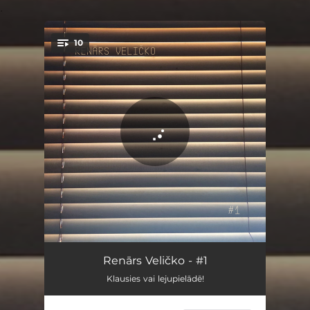
.
10
You're all set!
Nenokar galvu
03:03
Renārs Veličko - #1
Klausies vai lejupielādē!
Apskauj mani, apskauj
03:27