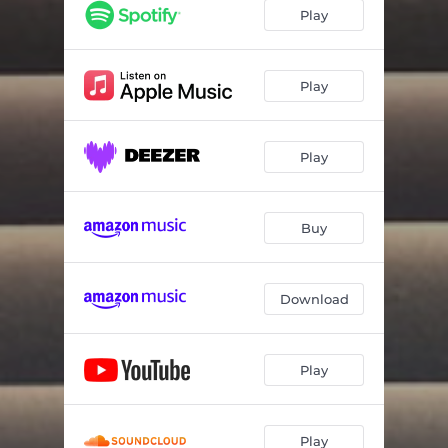
Tas nav tikai sniegs
03:01
Play
Pēkšņi liekas, ka jāraksta dzejoļi
02:51
Mazās drāmas
02:21
Play
Par nesatikšanos
04:41
Play
Zvaigzne krīt
03:43
Tevi lūdzu es
03:46
Buy
Kā zibens, bet liegi
03:11
Sargi savu tuvāko
03:34
Download
Play
Play