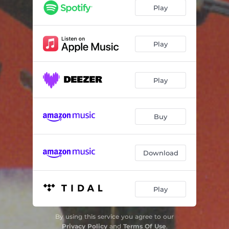
Soy Tuyo
03:23
Play
Qué Lástima
02:41
Pío Pío
03:19
Play
Ojalá
02:59
Play
Ya No Sufras
02:50
Chavos de Linia
03:54
Buy
Los Juramentos
02:57
Camino de Lágrimas
03:57
Download
Camino de Lágrimas - Instrumental
03:57
Play
By using this service you agree to our
Privacy Policy
and
Terms Of Use
.