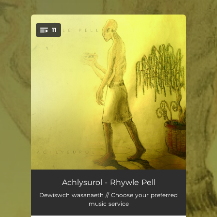
.
11
You're all set!
Efo Chdi
02:15
Achlysurol - Rhywle Pell
Dewiswch wasanaeth // Choose your preferred
Caerdydd Yn Mis Awst
03:21
music service