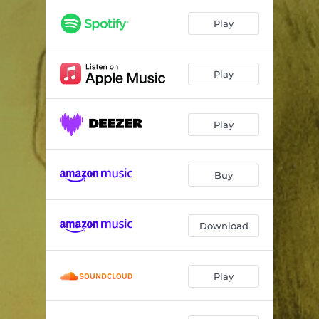
Un Noson Arall
02:55
Play
Eiliad Ddaw Byth yn Ôl
03:02
Sêr y Ffilmiau Mud
02:23
Play
Rhywle Pell
03:22
Golau Gwyrdd
02:40
Play
Awyr Las
01:46
Dŵr i’r Blodau
04:38
Buy
Soffa Clyd
02:52
Download
Machlud Moel y Don
04:14
Play