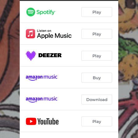
Varžu prieki
02:11
Play
Zeltainais kamoliņš
02:23
Kurmja pārsteigums
02:19
Play
Vārna modes skatē
02:25
Olu tracis Lieldienās
02:03
Play
Māmiņas dziesmiņa
02:31
Kāpēc sēnei viena kāja
01:25
Buy
Lauku pelītes
02:05
Ziemassvētki mežā
02:22
Download
Ričijs Rū ar ģitāru - (Instrumentālais pavadījums)
02:06
Play
Muša Kuša - (Instrumentālais pavadījums)
02:36
Varžu prieki - (Instrumentālais pavadījums)
02:12