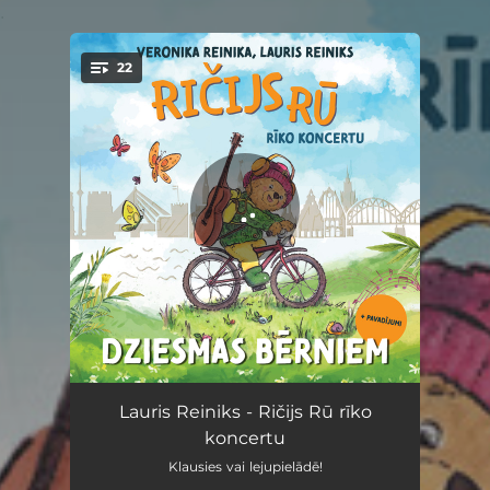
.
22
You're all set!
Ričijs Rū ar ģitāru
02:06
Lauris Reiniks - Ričijs Rū rīko
koncertu
Muša Kuša
02:37
Klausies vai lejupielādē!