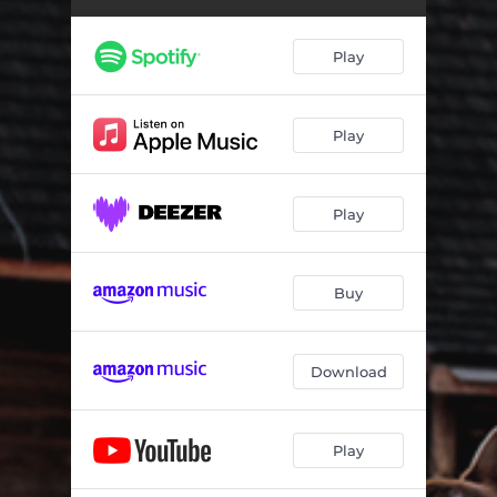
Play
Play
Play
Buy
Download
Play