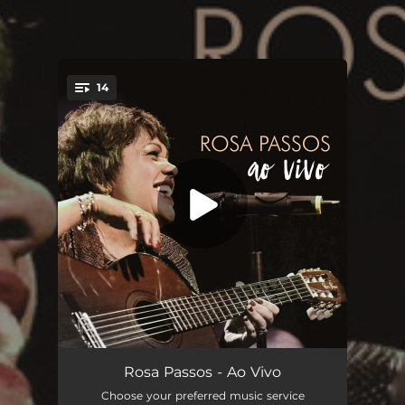
.
14
You're all set!
Olhos Verdes (Ao Vivo)
04:29
Rosa Passos - Ao Vivo
Choose your preferred music service
Preciso Aprender a Só Ser (Ao Vivo)
05:17