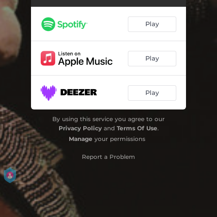
Verbos do Amor (Ao Vivo)
03:31
Play
Só Danço Samba (Ao Vivo)
04:57
Você Vai Ver (Ao Vivo)
03:44
Play
Emoções (Ao Vivo)
05:44
Play
Eu e a Brisa (Ao Vivo)
05:44
Capim (Ao Vivo)
05:38
By using this service you agree to our
Privacy Policy
and
Terms Of Use
.
A Ilha (Ao Vivo)
08:26
Manage
your permissions
Quando o Amor Acontece (Ao Vivo)
05:20
Report a Problem
Meu Bem, Meu Mal (Ao Vivo)
04:56
Deixar Você (Ao Vivo)
04:30
Maçã (Ao Vivo)
04:50