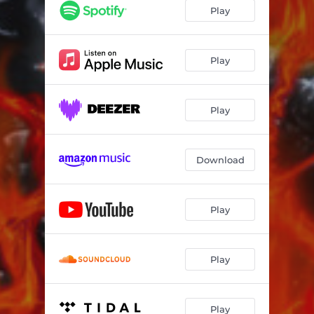
Tout Est Beau
04:00
Play
Mirrors
01:47
Flash
04:23
Play
Pompéi
02:18
Play
Sauvez-Moi
03:07
Waiting Room
00:49
Download
Bienvenue
04:27
Play
Play
Play