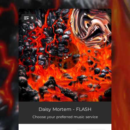
.
9
You're all set!
La Ville Du Diable
03:40
Daisy Mortem - FLASH
Choose your preferred music service
Anesthésie
03:01