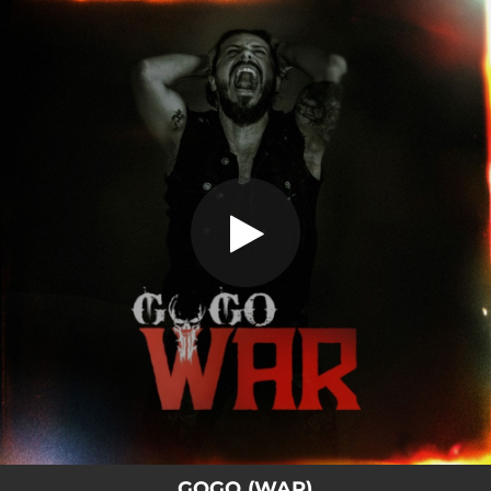
.
War
You're all set!
03:07
War
GOGO (WAR)