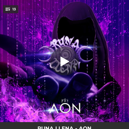
.
13
Aon Overture
You're all set!
01:36
Aon Overture
05:49
Keltoi
04:54
Lado Oscuro
06:11
Un Nuevo Comienzo
04:29
Mi Universo
06:50
Primera Llamada
05:06
Dagda, El Druida Irlandés
05:37
Inspiración
05:01
Mi Momento
RUNA LLENA - AON