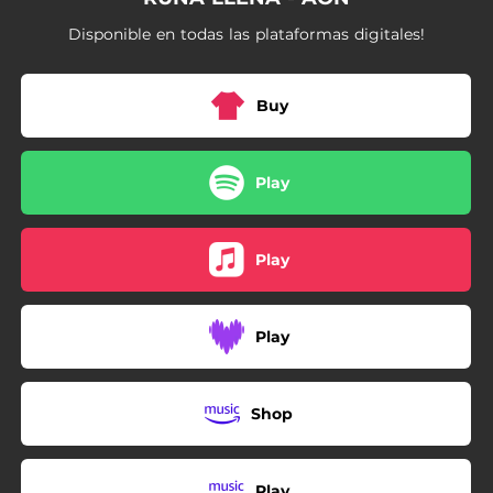
05:33
Nunca Apagarán Tu Luz
Disponible en todas las plataformas digitales!
06:05
Tu Luz
05:44
Océanos de Soledad
Buy
06:16
Actos de Fe
Play
Play
Play
Shop
Play