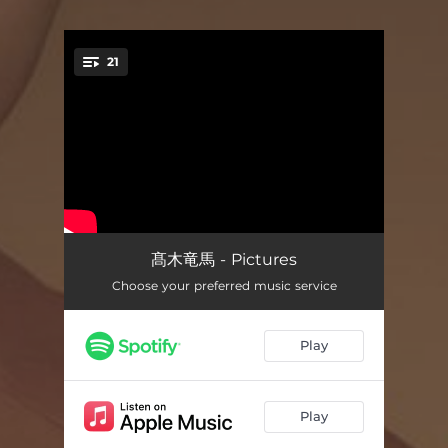
21
You're all set!
抒情小品集 第1集より「アリエッタ」 作品12-1
01:32
髙木竜馬 - Pictures
Choose your preferred music service
『ペール・ギュント』 第1組曲より「朝」 作品46-1
04:31
『ベルガマスク組曲』より 第3曲「月の光」
05:56
Play
『前奏曲集』 第1集より 「沈める寺」
07:22
亡き王女のためのパヴァーヌ
08:11
Play