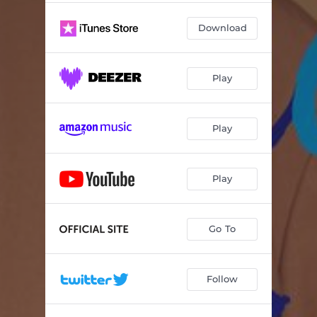
「展覧会の絵」 プロムナードⅠ
01:40
Download
「展覧会の絵」 第1曲 小人
03:24
「展覧会の絵」 プロムナードⅡ
01:03
Play
「展覧会の絵」 第2曲 古城
05:05
「展覧会の絵」 プロムナードⅢ
00:34
Play
「展覧会の絵」第3曲 チュイルリーの庭
01:16
「展覧会の絵」 第4曲 ビドロ
03:42
Play
「展覧会の絵」 プロムナードⅣ
01:07
「展覧会の絵」 第5曲 卵の殻をつけた雛の踊り
01:21
Go To
「展覧会の絵」 第6曲 サムエル・ゴールデンベルクとシュムイレ
02:58
Follow
「展覧会の絵」プロムナードⅤ
01:40
「展覧会の絵」 第7曲 リモージュの市場
01:24