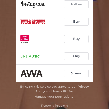
Follow
「展覧会の絵」 第8曲 カタコンベ
03:21
「展覧会の絵」死者たちとともに、死せる言葉で
02:52
Buy
「展覧会の絵」 第9曲 鶏の足の上に建つ小屋（バーバ・ヤガー）
03:26
「展覧会の絵」 第10曲 キエフの大門
06:07
Buy
Play
Stream
By using this service you agree to our
Privacy
Policy
and
Terms Of Use
.
Manage
your permissions
Report a Problem