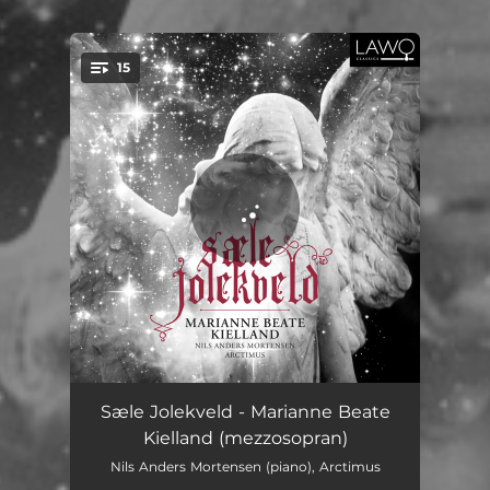
.
15
You're all set!
Mitt Hjerte Alltid Vanker
04:11
Sæle Jolekveld - Marianne Beate
Kielland (mezzosopran)
Schlafendes Jesuskind
03:39
Nils Anders Mortensen (piano), Arctimus