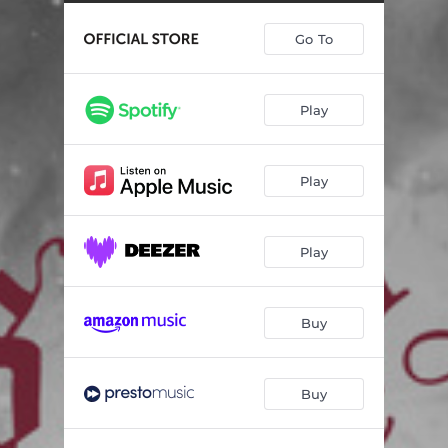
Mariä Wiegenlied
02:31
Go To
Joleklokkor Over Jordi
02:40
Nå Vandrer Fra Hver En Verdenskrok
02:22
Play
Julvisa
03:31
Sæle Jolekveld
05:05
Play
Sang Til Juletræet
02:52
Stille Natt
03:34
Play
Et Barn Er Født I Betlehem
04:09
Weihnachtslied
00:55
Buy
O Helga Natt
03:54
Buy
A Christmas Carol
02:31
Det Hev Ei Rose Sprunge
03:22