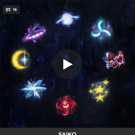
.
16
3 CAÍDAS
You're all set!
04:12
3 CAÍDAS
04:01
LUNA
02:45
BOREAL
02:44
HEY BB
02:55
YO LO SOÑÉ
04:48
POLARIS - Remix
02:19
COMO SUENAN LAS ESTRELLAS
03:51
COMETA HALLEY
03:10
NÚMERO TELEFÓNICO
SAIKO