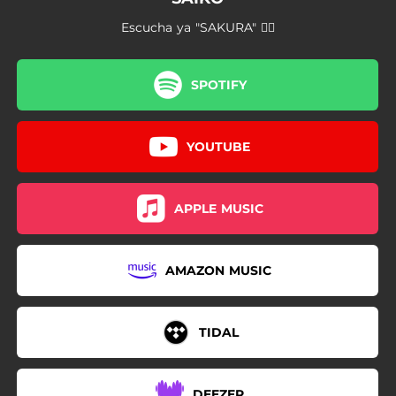
03:11
SUPERNOVA
Escucha ya "SAKURA" 👇🏼
02:17
LA RIJANA
04:40
ESKELETO
SPOTIFY
04:14
BADGYAL
YOUTUBE
02:57
FINALES DE AGOSTO
02:44
NANA DEL HILO ROJO
APPLE MUSIC
03:48
ÁNGEL DE LA GUARDA (PÓSTUMO)
AMAZON MUSIC
TIDAL
DEEZER