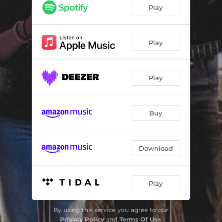
Du är min dyra skatt
04:17
Play
Frälst genom korset
04:42
Kristus är mitt hopp
04:50
Play
Här inför Dig
05:39
Play
Sänd Ditt regn
05:48
Trofast Gud
04:06
Buy
Min själs hem
04:09
Allt som jag begär
03:32
Download
Light Us for Your Name
05:46
Everlasting God
04:28
Play
By using this service you agree to our
Privacy Policy
and
Terms Of Use
.