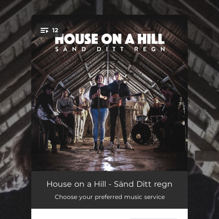
.
12
You're all set!
När jag har Dig
03:33
House on a Hill - Sänd Ditt regn
Choose your preferred music service
Come to the Father
05:15