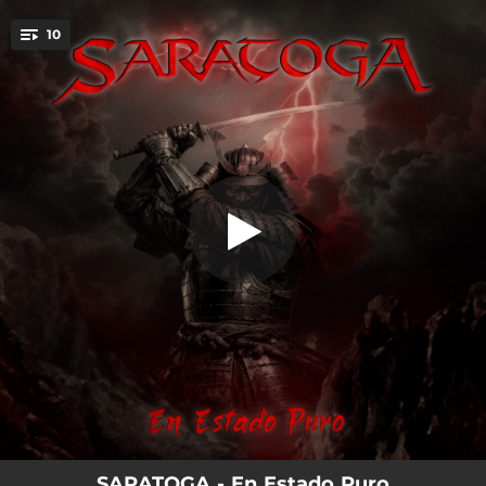
.
10
Inteligencia Artificial (IA)
You're all set!
03:48
Inteligencia Artificial (IA)
03:33
A Toda Velocidad
03:47
Silencio
04:06
Alma De Cristal
04:19
Vientos De Libertad
04:25
Alma Perdida
04:01
Basta Ya De Horror
03:46
Todo Acabó
03:24
Te Vistes De León
SARATOGA - En Estado Puro