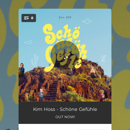
.
8
You're all set!
Chamäleon
02:28
Kim Hoss - Schöne Gefühle
OUT NOW!
Underboob Sweat
02:41