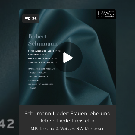
.
26
You're all set!
Myrthen, Op. 25: No. 3, Der Nussbaum
02:43
Schumann Lieder: Frauenliebe und
-leben, Liederkreis et al.
Frauenliebe und -leben, Op. 42: I. Seit ich ihn gesehen
02:21
M.B. Kielland, J. Weisser, N.A. Mortensen