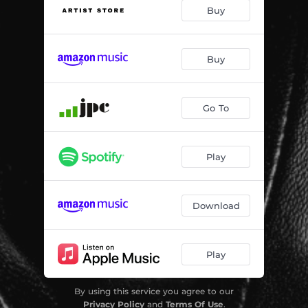
Du Du Du (feat. Jen Majura)
03:36
Buy
Feuer und Eis
04:30
Ich bin kein Muss
--
Buy
Supernova
--
Go To
Horizont
--
Niemandsland
--
Play
Wahre Liebe
--
So sind wir
--
Download
Play
By using this service you agree to our
Privacy Policy
and
Terms Of Use
.