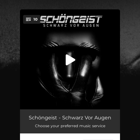
.
10
You're all set!
Fake News
--
Schöngeist - Schwarz Vor Augen
Choose your preferred music service
Schwarz vor Augen
--