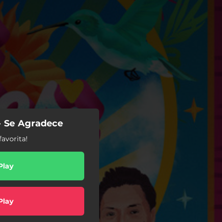
- Se Agradece
avorita!
Play
Play