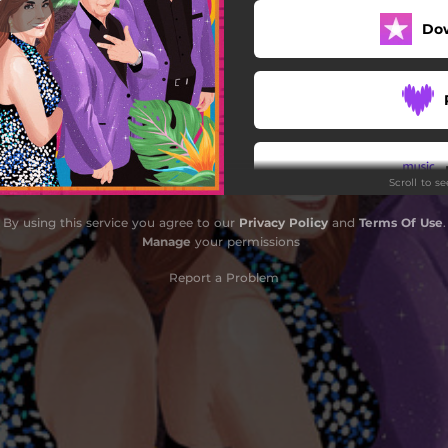
Do
Un Pueblo De Latinoamérica
Dime
Se Agradece
Qué Tontería
Scroll to s
By using this service you agree to our
Privacy Policy
and
Terms Of Use
.
Do
Manage
your permissions
Report a Problem