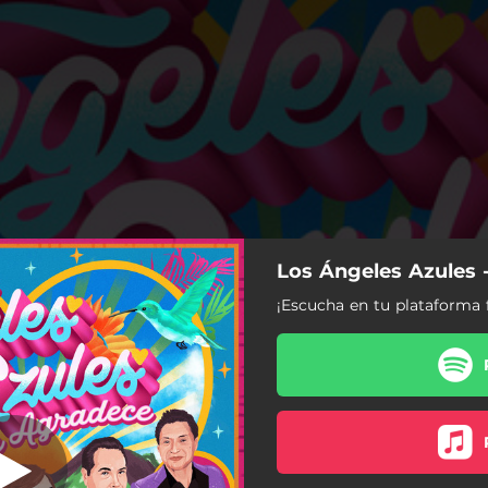
Los Ángeles Azules 
Tú Y Tú
¡Escucha en tu plataforma f
Tú Y Tú
El Amor De Mi Vida
A Todos Los Rumberos
La Cumbia Triste