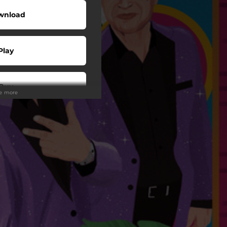
wnload
Play
Buy
ee more
wnload