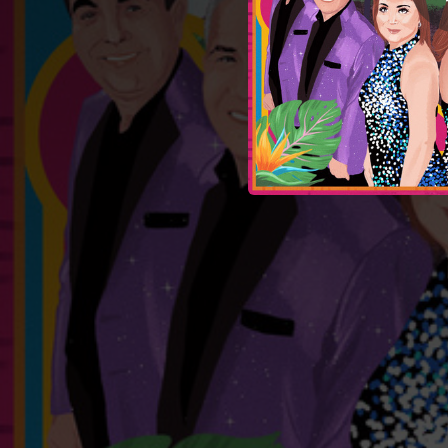
03:21
Nací En 
03:36
03:41
03:05