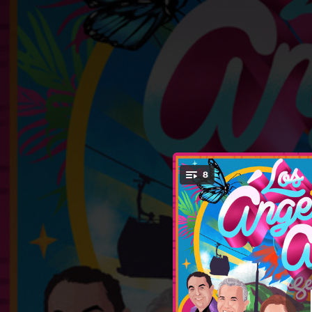
.
8
You're all set!
03:37
03:05
04:32
03:31