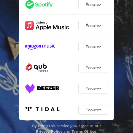
Le matou
03:15
Écoutez
La main dans le sac
03:37
BBQ
03:02
Écoutez
Patient
02:14
Écoutez
Écoutez
Écoutez
Écoutez
By using this service you agree to our
Privacy Policy
and
Terms Of Use
.