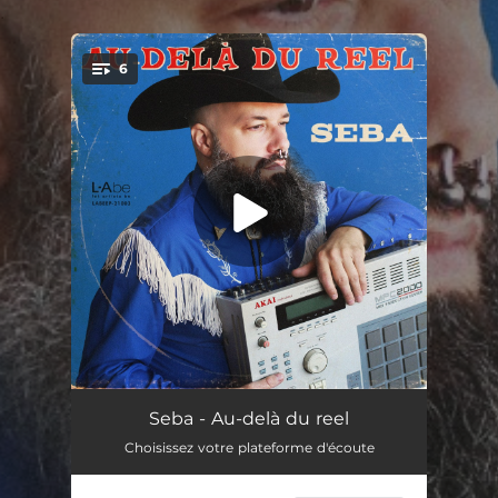
.
6
You're all set!
La mauvaise herbe
04:06
Seba - Au-delà du reel
Choisissez votre plateforme d'écoute
Depuis j'boé pu
03:52