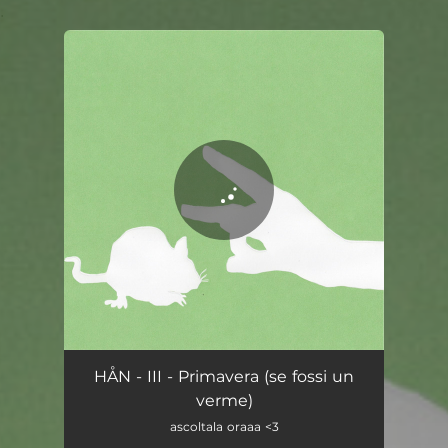
.
You're all set!
III - Primavera (se fossi un verme)
02:49
HÅN - III - Primavera (se fossi un
verme)
ascoltala oraaa <3