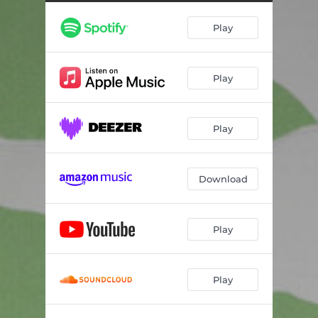
Play
Play
Play
Download
Play
Play