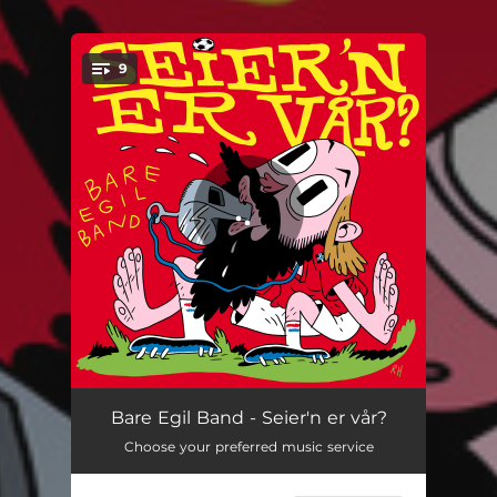
9
You're all set!
Arendal fotball (er bedre til å spille fotball)
02:57
Bare Egil Band - Seier'n er vår?
Choose your preferred music service
Alle heier på Odd
02:43