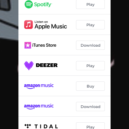
La oss vinne EM i fotball
02:13
Play
KBK er umulige å slå
03:37
Hei, Hamkam
04:38
Play
KIF
04:08
Download
Ikke min beste fotballsang
00:49
Heller ikke min beste fotballsang
00:53
Play
Strømsgodset
03:27
Buy
Download
Play