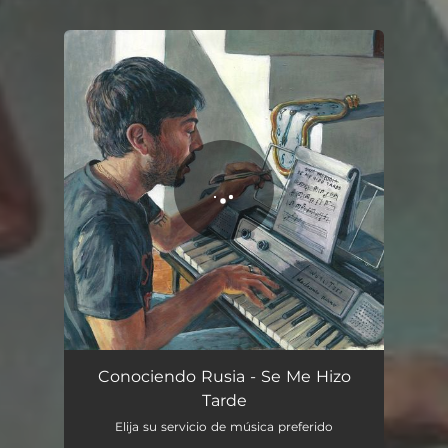
You're all set!
Se Me Hizo Tarde
03:57
Conociendo Rusia - Se Me Hizo
Tarde
Elija su servicio de música preferido