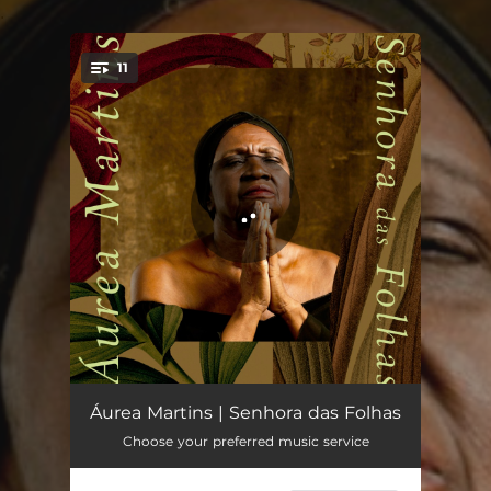
.
11
You're all set!
O Ramo / Incelença da Chuva
03:15
Áurea Martins | Senhora das Folhas
Choose your preferred music service
Prece do Ó / Ausência
04:42