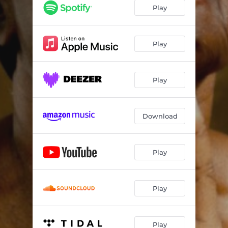
A Rezadeira / Citação: Relampiano
06:02
Play
Sem Folhas Não Tem Orixás / Citação: Salve As Folhas
04:05
Folha Miúda / Menino do Samburá
04:02
Play
Ponto das Caboclas
03:53
Play
Araruna / Poema: Vô Madeira
04:40
Senhora Santana - Bendito de Origem Medieval / Vinheta Incelença de Nossa Senhora
05:18
Download
Me Curar de Mim
04:46
Na Paz de Deus
03:40
Play
Banho de Manjericão (Faixa Bônus)
03:06
Play
Play