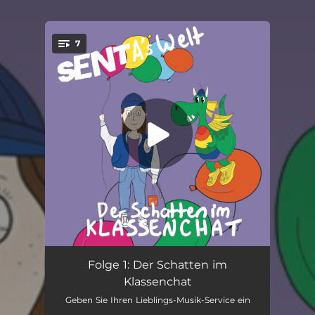
7
You're all set!
Folge 1: Der Schatten im Klassenchat - Teil 1
03:04
Folge 1: Der Schatten im
Klassenchat
Folge 1: Der Schatten im Klassenchat - Teil 2
03:10
Geben Sie Ihren Lieblings-Musik-Service ein